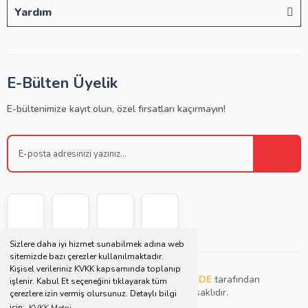
Yardım
E-Bülten Üyelik
E-bültenimize kayıt olun, özel fırsatları kaçırmayın!
Sizlere daha iyi hizmet sunabilmek adına web
sitemizde bazı çerezler kullanılmaktadır.
Kişisel verileriniz KVKK kapsamında toplanıp
Copyright © 2021 | Bu websitesi
Müjdat DEDE
tarafından
işlenir. Kabul Et seçeneğini tıklayarak tüm
tasarlanmış ve düzenlenmiştir. Tüm hakları saklıdır.
çerezlere izin vermiş olursunuz. Detaylı bilgi
için;
KVKK Metni