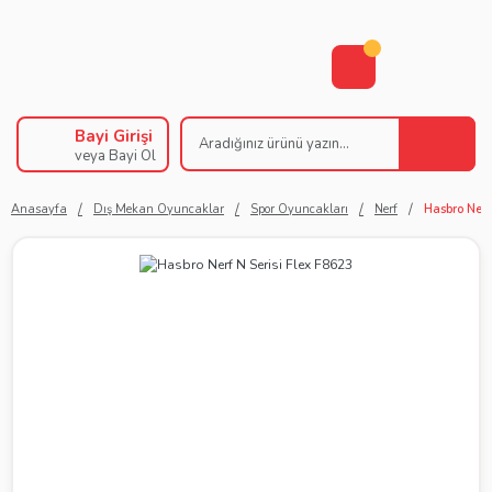
Bayi Girişi
veya Bayi Ol
Anasayfa
Dış Mekan Oyuncaklar
Spor Oyuncakları
Nerf
Hasbro Nerf