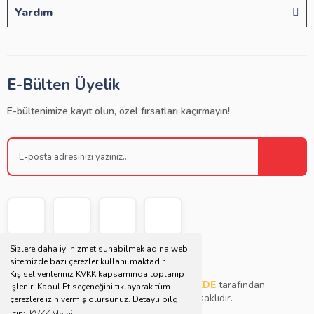
Yardım
E-Bülten Üyelik
E-bültenimize kayıt olun, özel fırsatları kaçırmayın!
Sizlere daha iyi hizmet sunabilmek adına web
sitemizde bazı çerezler kullanılmaktadır.
Kişisel verileriniz KVKK kapsamında toplanıp
Copyright © 2021 | Bu websitesi
Müjdat DEDE
tarafından
işlenir. Kabul Et seçeneğini tıklayarak tüm
tasarlanmış ve düzenlenmiştir. Tüm hakları saklıdır.
çerezlere izin vermiş olursunuz. Detaylı bilgi
için;
KVKK Metni