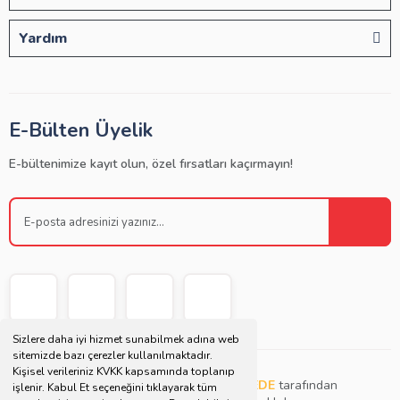
Yardım
E-Bülten Üyelik
E-bültenimize kayıt olun, özel fırsatları kaçırmayın!
Sizlere daha iyi hizmet sunabilmek adına web
sitemizde bazı çerezler kullanılmaktadır.
Kişisel verileriniz KVKK kapsamında toplanıp
Copyright © 2021 | Bu websitesi
Müjdat DEDE
tarafından
işlenir. Kabul Et seçeneğini tıklayarak tüm