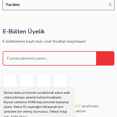
Yardım
E-Bülten Üyelik
E-bültenimize kayıt olun, özel fırsatları kaçırmayın!
Sizlere daha iyi hizmet sunabilmek adına web
sitemizde bazı çerezler kullanılmaktadır.
Kişisel verileriniz KVKK kapsamında toplanıp
Copyright © 2021 | Bu websitesi
Müjdat DEDE
tarafından
işlenir. Kabul Et seçeneğini tıklayarak tüm
tasarlanmış ve düzenlenmiştir. Tüm hakları saklıdır.
çerezlere izin vermiş olursunuz. Detaylı bilgi
için;
KVKK Metni