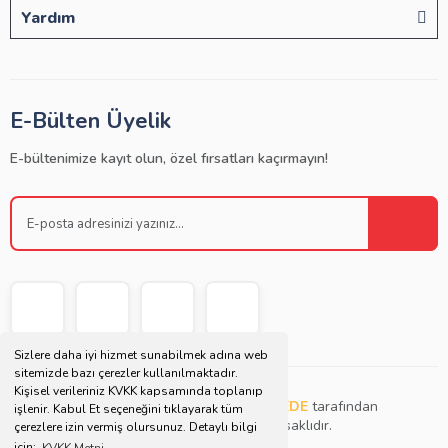
Yardım
E-Bülten Üyelik
E-bültenimize kayıt olun, özel fırsatları kaçırmayın!
Sizlere daha iyi hizmet sunabilmek adına web
sitemizde bazı çerezler kullanılmaktadır.
Kişisel verileriniz KVKK kapsamında toplanıp
Copyright © 2021 | Bu websitesi
Müjdat DEDE
tarafından
işlenir. Kabul Et seçeneğini tıklayarak tüm
tasarlanmış ve düzenlenmiştir. Tüm hakları saklıdır.
çerezlere izin vermiş olursunuz. Detaylı bilgi
için;
KVKK Metni