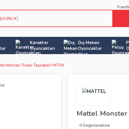
Franch
AŞVURU KOŞU
Karakter
Dış Mekan
P
lar
Oyuncakları
Oyuncaklar
O
tel Monster Trucks Taşınabilir HXT04
Mattel Monster 
0 Değerlendirme