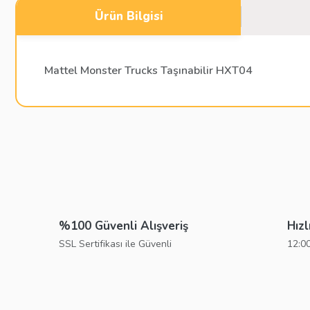
Ürün Bilgisi
Mattel Monster Trucks Taşınabilir HXT04
Bu ürünün fiyat bilgisi, resim, ürün açıklamalarında ve diğer konu
Görüş ve önerileriniz için teşekkür ederiz.
Ürün resmi kalitesiz, bozuk veya görüntülenemiyor.
Ürün açıklamasında eksik bilgiler bulunuyor.
%100 Güvenli Alışveriş
Hızl
Ürün bilgilerinde hatalar bulunuyor.
SSL Sertifikası ile Güvenli
12:00
Ürün fiyatı diğer sitelerden daha pahalı.
Bu ürüne benzer farklı alternatifler olmalı.