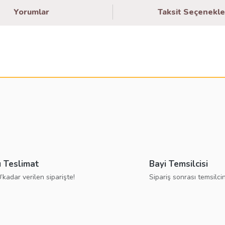
Yorumlar
Taksit Seçenekle
larda yetersiz gördüğünüz noktaları öneri formunu kullanarak tarafımıza ilete
Bu ürüne ilk yorumu siz yapın!
Yorum Yaz
ı Teslimat
Bayi Temsilcisi
’kadar verilen siparişte!
Sipariş sonrası temsilcin