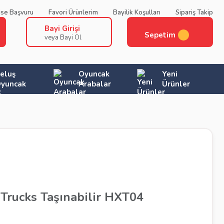
ise Başvuru
Favori Ürünlerim
Bayilik Koşulları
Sipariş Takip
Bayi Girişi
Sepetim
veya Bayi Ol
eluş
Oyuncak
Yeni
yuncak
Arabalar
Ürünler
Trucks Taşınabilir HXT04