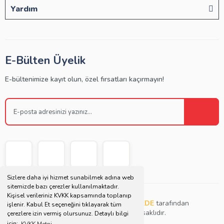
Yardım
E-Bülten Üyelik
E-bültenimize kayıt olun, özel fırsatları kaçırmayın!
Sizlere daha iyi hizmet sunabilmek adına web
sitemizde bazı çerezler kullanılmaktadır.
Kişisel verileriniz KVKK kapsamında toplanıp
Copyright © 2021 | Bu websitesi
Müjdat DEDE
tarafından
işlenir. Kabul Et seçeneğini tıklayarak tüm
tasarlanmış ve düzenlenmiştir. Tüm hakları saklıdır.
çerezlere izin vermiş olursunuz. Detaylı bilgi
için;
KVKK Metni