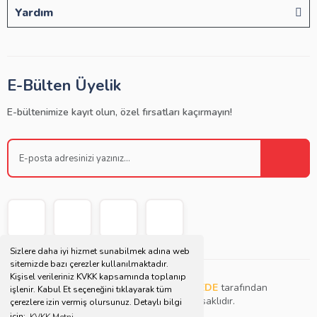
Yardım
E-Bülten Üyelik
E-bültenimize kayıt olun, özel fırsatları kaçırmayın!
Sizlere daha iyi hizmet sunabilmek adına web
sitemizde bazı çerezler kullanılmaktadır.
Kişisel verileriniz KVKK kapsamında toplanıp
Copyright © 2021 | Bu websitesi
Müjdat DEDE
tarafından
işlenir. Kabul Et seçeneğini tıklayarak tüm
tasarlanmış ve düzenlenmiştir. Tüm hakları saklıdır.
çerezlere izin vermiş olursunuz. Detaylı bilgi
için;
KVKK Metni