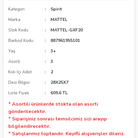
Kategori
Spirit
Marka
MATTEL
Stok Kodu
MATTEL-GXF20
Barkod Kodu
887961955101
Yaş
3+
Asorti
3
Koli İçi Adet
2
Desi Bilgisi
28X25X7
Liste Fiyatı
609.6 TL
* Asortili ürünlerde stokta olan asorti
gönderilecektir.
* Siparişiniz sonrası temsilcimiz sizi arayıp
bilgilendirecektir.
* Satışlarımız toptandır. Keyifli alışverişler dileriz.