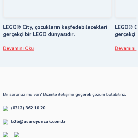
LEGO® City, çocukların keşfedebilecekleri
LEGO® Cit
gerçekçi bir LEGO dünyasıdır.
gerçekçi 
Devamını Oku
Devamını 
Bir sorunuz mu var? Bizimle iletişime geçerek çözüm bulabiliriz.
(0312) 362 10 20
b2b@acaroyuncak.com.tr