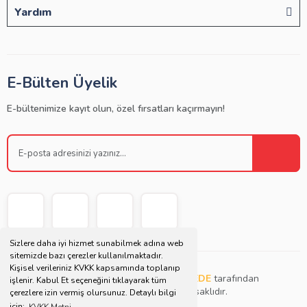
Yardım
E-Bülten Üyelik
E-bültenimize kayıt olun, özel fırsatları kaçırmayın!
Sizlere daha iyi hizmet sunabilmek adına web
sitemizde bazı çerezler kullanılmaktadır.
Kişisel verileriniz KVKK kapsamında toplanıp
Copyright © 2021 | Bu websitesi
Müjdat DEDE
tarafından
işlenir. Kabul Et seçeneğini tıklayarak tüm
tasarlanmış ve düzenlenmiştir. Tüm hakları saklıdır.
çerezlere izin vermiş olursunuz. Detaylı bilgi
için;
KVKK Metni