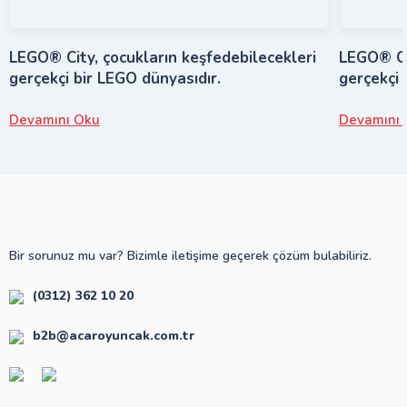
LEGO® City, çocukların keşfedebilecekleri
LEGO® Cit
gerçekçi bir LEGO dünyasıdır.
gerçekçi 
Devamını Oku
Devamını 
Bir sorunuz mu var? Bizimle iletişime geçerek çözüm bulabiliriz.
(0312) 362 10 20
b2b@acaroyuncak.com.tr