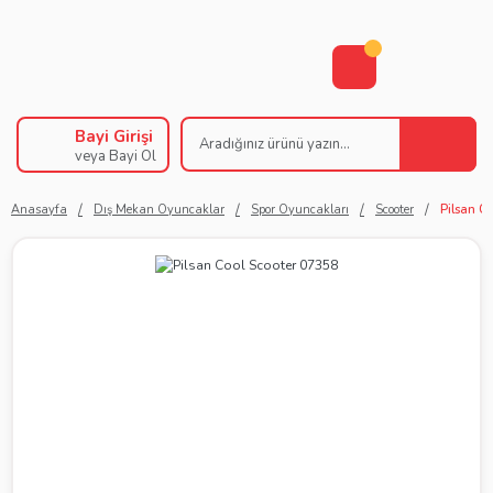
Bayi Girişi
veya Bayi Ol
Anasayfa
Dış Mekan Oyuncaklar
Spor Oyuncakları
Scooter
Pilsan C