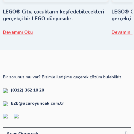
LEGO® City, çocukların keşfedebilecekleri
LEGO® Cit
gerçekçi bir LEGO dünyasıdır.
gerçekçi 
Devamını Oku
Devamını 
Bir sorunuz mu var? Bizimle iletişime geçerek çözüm bulabiliriz.
(0312) 362 10 20
b2b@acaroyuncak.com.tr
Acar Oyuncak