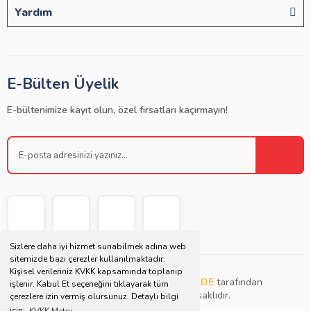
Yardım
E-Bülten Üyelik
E-bültenimize kayıt olun, özel fırsatları kaçırmayın!
Sizlere daha iyi hizmet sunabilmek adına web
sitemizde bazı çerezler kullanılmaktadır.
Kişisel verileriniz KVKK kapsamında toplanıp
Copyright © 2021 | Bu websitesi
Müjdat DEDE
tarafından
işlenir. Kabul Et seçeneğini tıklayarak tüm
tasarlanmış ve düzenlenmiştir. Tüm hakları saklıdır.
çerezlere izin vermiş olursunuz. Detaylı bilgi
için;
KVKK Metni