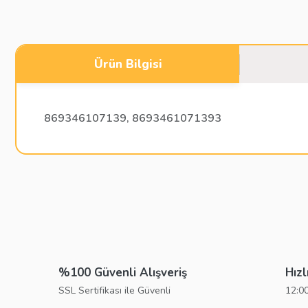
Ürün Bilgisi
869346107139, 8693461071393
Bu ürünün fiyat bilgisi, resim, ürün açıklamalarında ve diğer konu
Görüş ve önerileriniz için teşekkür ederiz.
Ürün resmi kalitesiz, bozuk veya görüntülenemiyor.
Ürün açıklamasında eksik bilgiler bulunuyor.
%100 Güvenli Alışveriş
Hızl
Ürün bilgilerinde hatalar bulunuyor.
SSL Sertifikası ile Güvenli
12:00
Ürün fiyatı diğer sitelerden daha pahalı.