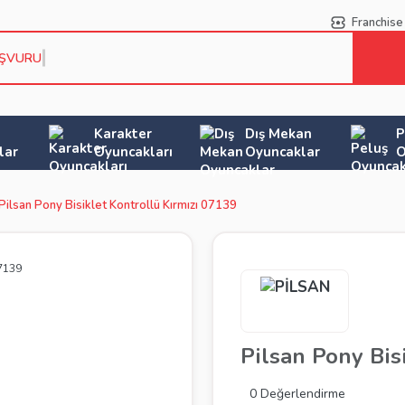
Franchise
AŞVURU KO
Karakter
Dış Mekan
P
lar
Oyuncakları
Oyuncaklar
O
Pilsan Pony Bisiklet Kontrollü Kırmızı 07139
Pilsan Pony Bis
0 Değerlendirme