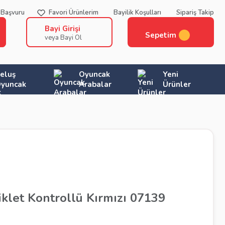
 Başvuru
Favori Ürünlerim
Bayilik Koşulları
Sipariş Takip
Bayi Girişi
Sepetim
veya Bayi Ol
eluş
Oyuncak
Yeni
yuncak
Arabalar
Ürünler
iklet Kontrollü Kırmızı 07139