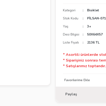
Kategori
Bisiklet
Stok Kodu
PİLSAN-07
Yaş
3+
Desi Bilgisi
50X64X57
Liste Fiyatı
2136 TL
* Asortili ürünlerde sto
* Siparişiniz sonrası tem
* Satışlarımız toptandır. 
Paylaş