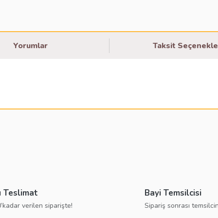
Yorumlar
Taksit Seçenekle
larda yetersiz gördüğünüz noktaları öneri formunu kullanarak tarafımıza ilete
Bu ürüne ilk yorumu siz yapın!
Yorum Yaz
ı Teslimat
Bayi Temsilcisi
’kadar verilen siparişte!
Sipariş sonrası temsilcin