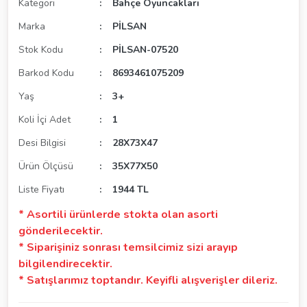
Kategori
Bahçe Oyuncakları
Marka
PİLSAN
Stok Kodu
PİLSAN-07520
Barkod Kodu
8693461075209
Yaş
3+
Koli İçi Adet
1
Desi Bilgisi
28X73X47
Ürün Ölçüsü
35X77X50
Liste Fiyatı
1944 TL
* Asortili ürünlerde stokta olan asorti
gönderilecektir.
* Siparişiniz sonrası temsilcimiz sizi arayıp
bilgilendirecektir.
* Satışlarımız toptandır. Keyifli alışverişler dileriz.