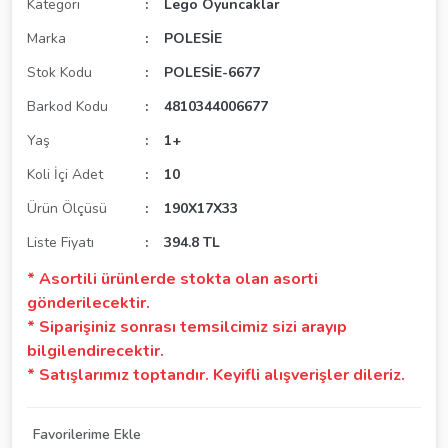
Kategori
Lego Oyuncaklar
Marka
POLESİE
Stok Kodu
POLESİE-6677
Barkod Kodu
4810344006677
Yaş
1+
Koli İçi Adet
10
Ürün Ölçüsü
190X17X33
Liste Fiyatı
394.8 TL
* Asortili ürünlerde stokta olan asorti
gönderilecektir.
* Siparişiniz sonrası temsilcimiz sizi arayıp
bilgilendirecektir.
* Satışlarımız toptandır. Keyifli alışverişler dileriz.