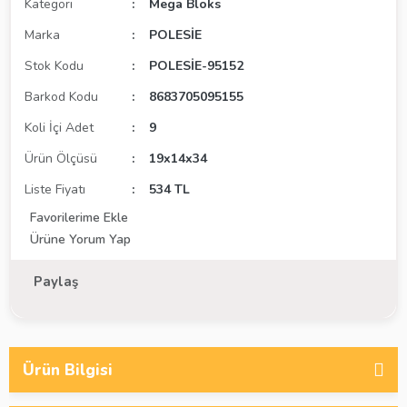
Kategori
Mega Bloks
Marka
POLESİE
Stok Kodu
POLESİE-95152
Barkod Kodu
8683705095155
Koli İçi Adet
9
Ürün Ölçüsü
19x14x34
Liste Fiyatı
534 TL
Ürüne Yorum Yap
Paylaş
Ürün Bilgisi