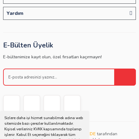
Yardım
E-Bülten Üyelik
E-bültenimize kayıt olun, özel fırsatları kaçırmayın!
Sizlere daha iyi hizmet sunabilmek adına web
sitemizde bazı çerezler kullanılmaktadır.
Kişisel verileriniz KVKK kapsamında toplanıp
Copyright © 2021 | Bu websitesi
Müjdat DEDE
tarafından
işlenir. Kabul Et seçeneğini tıklayarak tüm