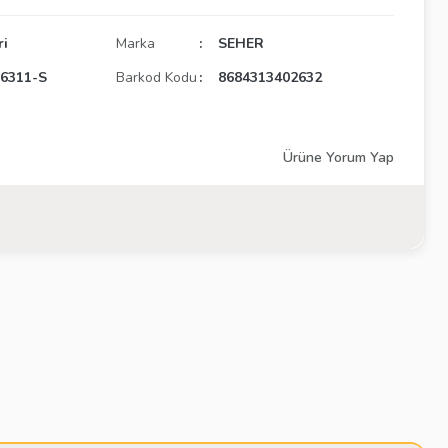
ri
Marka
SEHER
6311-S
Barkod Kodu
8684313402632
Ürüne Yorum Yap