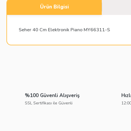
Ürün Bilgisi
Seher 40 Cm Elektronik Piano MY66311-S
Bu ürünün fiyat bilgisi, resim, ürün açıklamalarında ve diğer konu
Görüş ve önerileriniz için teşekkür ederiz.
Ürün resmi kalitesiz, bozuk veya görüntülenemiyor.
Ürün açıklamasında eksik bilgiler bulunuyor.
%100 Güvenli Alışveriş
Hızl
Ürün bilgilerinde hatalar bulunuyor.
SSL Sertifikası ile Güvenli
12:00
Ürün fiyatı diğer sitelerden daha pahalı.
Bu ürüne benzer farklı alternatifler olmalı.