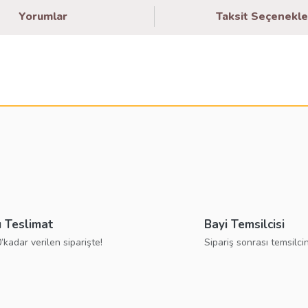
Yorumlar
Taksit Seçenekle
larda yetersiz gördüğünüz noktaları öneri formunu kullanarak tarafımıza ilete
Bu ürüne ilk yorumu siz yapın!
Yorum Yaz
ı Teslimat
Bayi Temsilcisi
’kadar verilen siparişte!
Sipariş sonrası temsilcin