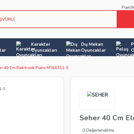
Franch
AŞVURU KOŞU
Karakter
Dış Mekan
P
lar
Oyuncakları
Oyuncaklar
O
er 40 Cm Elektronik Piano MY66311-S
Seher 40 Cm El
0 Değerlendirme