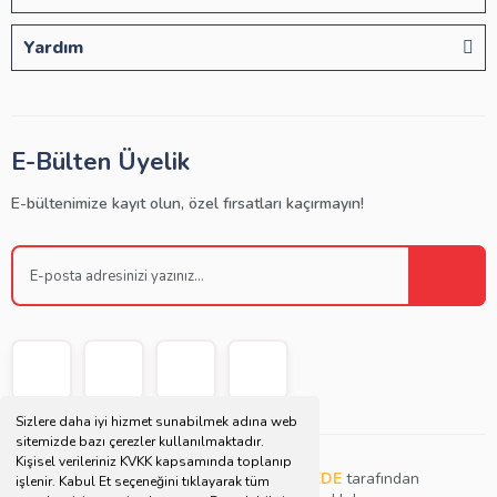
Yardım
E-Bülten Üyelik
E-bültenimize kayıt olun, özel fırsatları kaçırmayın!
Sizlere daha iyi hizmet sunabilmek adına web
sitemizde bazı çerezler kullanılmaktadır.
Kişisel verileriniz KVKK kapsamında toplanıp
Copyright © 2021 | Bu websitesi
Müjdat DEDE
tarafından
işlenir. Kabul Et seçeneğini tıklayarak tüm