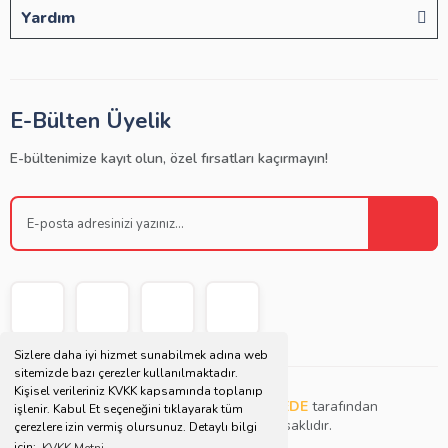
Yardım
E-Bülten Üyelik
E-bültenimize kayıt olun, özel fırsatları kaçırmayın!
Sizlere daha iyi hizmet sunabilmek adına web
sitemizde bazı çerezler kullanılmaktadır.
Kişisel verileriniz KVKK kapsamında toplanıp
Copyright © 2021 | Bu websitesi
Müjdat DEDE
tarafından
işlenir. Kabul Et seçeneğini tıklayarak tüm
tasarlanmış ve düzenlenmiştir. Tüm hakları saklıdır.
çerezlere izin vermiş olursunuz. Detaylı bilgi
için;
KVKK Metni