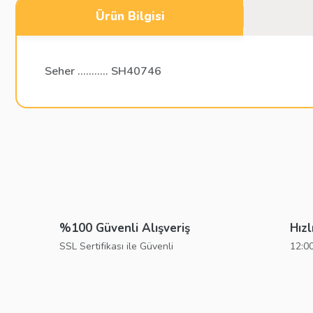
Ürün Bilgisi
Seher ........... SH40746
Bu ürünün fiyat bilgisi, resim, ürün açıklamalarında ve diğer konu
Görüş ve önerileriniz için teşekkür ederiz.
Ürün resmi kalitesiz, bozuk veya görüntülenemiyor.
Ürün açıklamasında eksik bilgiler bulunuyor.
%100 Güvenli Alışveriş
Hızl
Ürün bilgilerinde hatalar bulunuyor.
SSL Sertifikası ile Güvenli
12:00
Ürün fiyatı diğer sitelerden daha pahalı.
Bu ürüne benzer farklı alternatifler olmalı.