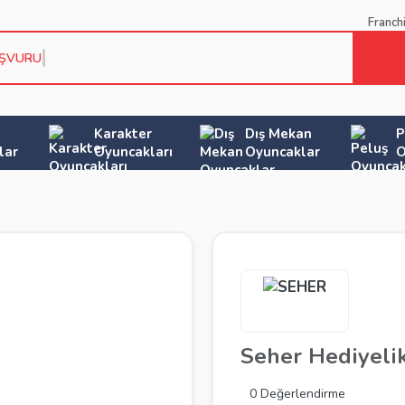
Franch
AŞVURU KOŞ
Karakter
Dış Mekan
P
lar
Oyuncakları
Oyuncaklar
O
Seher Hediyeli
0 Değerlendirme