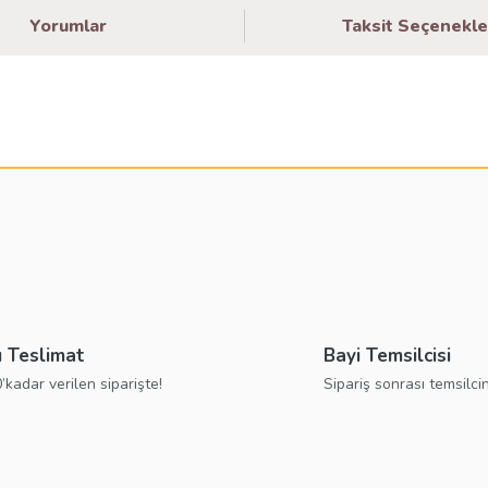
Yorumlar
Taksit Seçenekle
larda yetersiz gördüğünüz noktaları öneri formunu kullanarak tarafımıza ilete
Bu ürüne ilk yorumu siz yapın!
Yorum Yaz
ı Teslimat
Bayi Temsilcisi
’kadar verilen siparişte!
Sipariş sonrası temsilcin