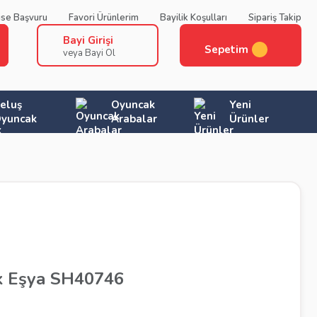
ise Başvuru
Favori Ürünlerim
Bayilik Koşulları
Sipariş Takip
Bayi Girişi
Sepetim
veya Bayi Ol
eluş
Oyuncak
Yeni
yuncak
Arabalar
Ürünler
k Eşya SH40746