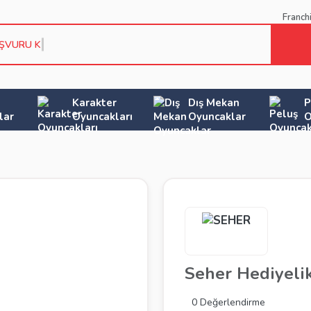
Franch
AŞVURU KOŞUL
Karakter
Dış Mekan
P
lar
Oyuncakları
Oyuncaklar
O
Seher Hediyeli
0 Değerlendirme