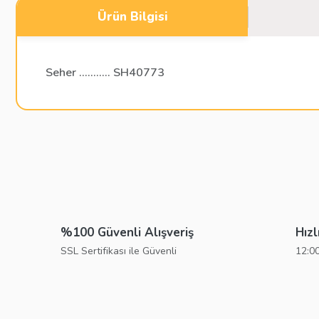
Ürün Bilgisi
Seher ........... SH40773
Bu ürünün fiyat bilgisi, resim, ürün açıklamalarında ve diğer konu
Görüş ve önerileriniz için teşekkür ederiz.
Ürün resmi kalitesiz, bozuk veya görüntülenemiyor.
Ürün açıklamasında eksik bilgiler bulunuyor.
%100 Güvenli Alışveriş
Hızl
Ürün bilgilerinde hatalar bulunuyor.
SSL Sertifikası ile Güvenli
12:00
Ürün fiyatı diğer sitelerden daha pahalı.
Bu ürüne benzer farklı alternatifler olmalı.