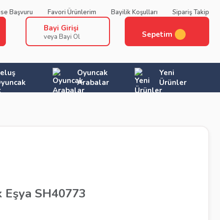
ise Başvuru
Favori Ürünlerim
Bayilik Koşulları
Sipariş Takip
Bayi Girişi
Sepetim
veya Bayi Ol
eluş
Oyuncak
Yeni
yuncak
Arabalar
Ürünler
k Eşya SH40773