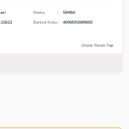
eri
Marka
SİMBA
322622
Barkod Kodu
4006592089603
Ürüne Yorum Yap