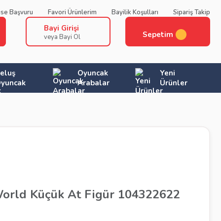
ise Başvuru
Favori Ürünlerim
Bayilik Koşulları
Sipariş Takip
Bayi Girişi
Sepetim
veya Bayi Ol
eluş
Oyuncak
Yeni
yuncak
Arabalar
Ürünler
orld Küçük At Figür 104322622