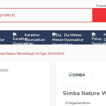
Franch
AŞVURU KOŞ
Karakter
Dış Mekan
P
lar
Oyuncakları
Oyuncaklar
O
mba Nature World Küçük At Figür 104322622
Simba Nature W
0 Değerlendirme