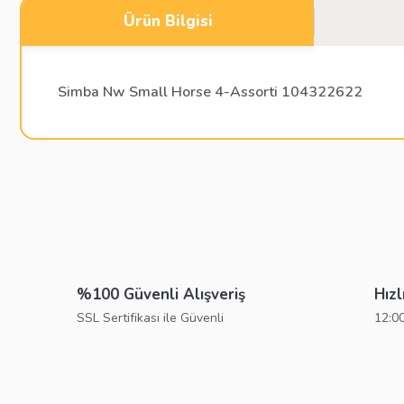
Ürün Bilgisi
Simba Nw Small Horse 4-Assorti 104322622
Bu ürünün fiyat bilgisi, resim, ürün açıklamalarında ve diğer konu
Görüş ve önerileriniz için teşekkür ederiz.
Ürün resmi kalitesiz, bozuk veya görüntülenemiyor.
Ürün açıklamasında eksik bilgiler bulunuyor.
%100 Güvenli Alışveriş
Hızl
Ürün bilgilerinde hatalar bulunuyor.
SSL Sertifikası ile Güvenli
12:00
Ürün fiyatı diğer sitelerden daha pahalı.
Bu ürüne benzer farklı alternatifler olmalı.