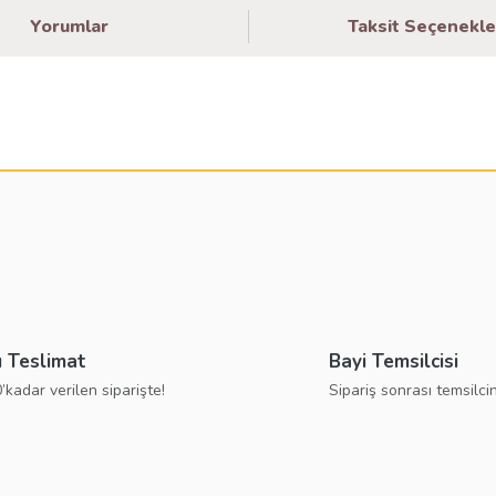
Yorumlar
Taksit Seçenekle
larda yetersiz gördüğünüz noktaları öneri formunu kullanarak tarafımıza ilete
Bu ürüne ilk yorumu siz yapın!
Yorum Yaz
ı Teslimat
Bayi Temsilcisi
’kadar verilen siparişte!
Sipariş sonrası temsilcin