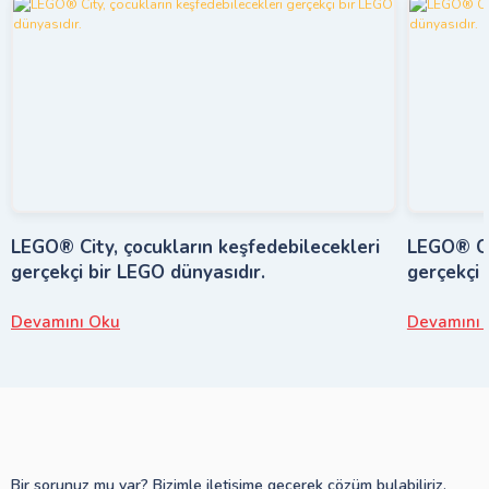
LEGO® City, çocukların keşfedebilecekleri
LEGO® Cit
gerçekçi bir LEGO dünyasıdır.
gerçekçi 
Devamını Oku
Devamını 
Bir sorunuz mu var? Bizimle iletişime geçerek çözüm bulabiliriz.