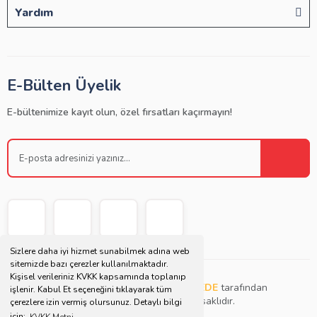
Yardım
E-Bülten Üyelik
E-bültenimize kayıt olun, özel fırsatları kaçırmayın!
Sizlere daha iyi hizmet sunabilmek adına web
sitemizde bazı çerezler kullanılmaktadır.
Kişisel verileriniz KVKK kapsamında toplanıp
Copyright © 2021 | Bu websitesi
Müjdat DEDE
tarafından
işlenir. Kabul Et seçeneğini tıklayarak tüm
tasarlanmış ve düzenlenmiştir. Tüm hakları saklıdır.
çerezlere izin vermiş olursunuz. Detaylı bilgi
için;
KVKK Metni