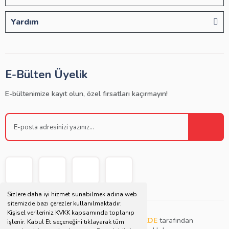
Yardım
E-Bülten Üyelik
E-bültenimize kayıt olun, özel fırsatları kaçırmayın!
Sizlere daha iyi hizmet sunabilmek adına web
sitemizde bazı çerezler kullanılmaktadır.
Kişisel verileriniz KVKK kapsamında toplanıp
Copyright © 2021 | Bu websitesi
Müjdat DEDE
tarafından
işlenir. Kabul Et seçeneğini tıklayarak tüm