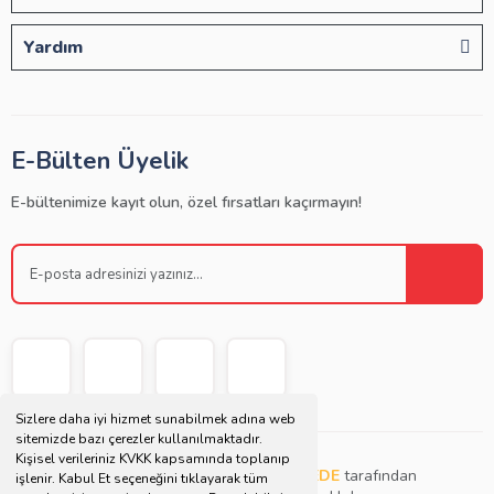
Yardım
E-Bülten Üyelik
E-bültenimize kayıt olun, özel fırsatları kaçırmayın!
Sizlere daha iyi hizmet sunabilmek adına web
sitemizde bazı çerezler kullanılmaktadır.
Kişisel verileriniz KVKK kapsamında toplanıp
Copyright © 2021 | Bu websitesi
Müjdat DEDE
tarafından
işlenir. Kabul Et seçeneğini tıklayarak tüm