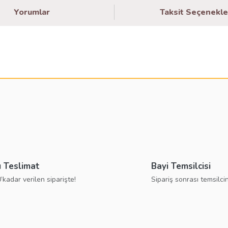
Yorumlar
Taksit Seçenekle
larda yetersiz gördüğünüz noktaları öneri formunu kullanarak tarafımıza ilete
Bu ürüne ilk yorumu siz yapın!
Yorum Yaz
ı Teslimat
Bayi Temsilcisi
’kadar verilen siparişte!
Sipariş sonrası temsilcin