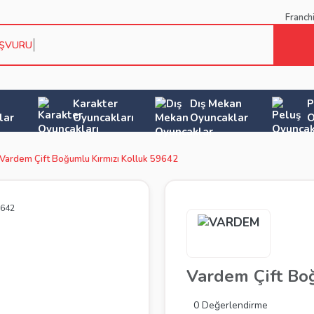
Franch
AŞVURU KOŞ
Karakter
Dış Mekan
P
lar
Oyuncakları
Oyuncaklar
O
Vardem Çift Boğumlu Kırmızı Kolluk 59642
Vardem Çift Bo
0 Değerlendirme