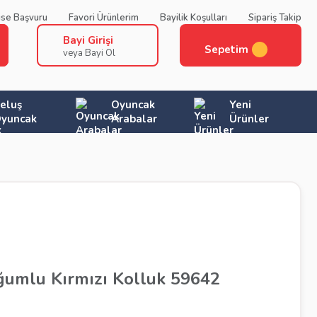
ise Başvuru
Favori Ürünlerim
Bayilik Koşulları
Sipariş Takip
Bayi Girişi
Sepetim
veya Bayi Ol
eluş
Oyuncak
Yeni
yuncak
Arabalar
Ürünler
ğumlu Kırmızı Kolluk 59642