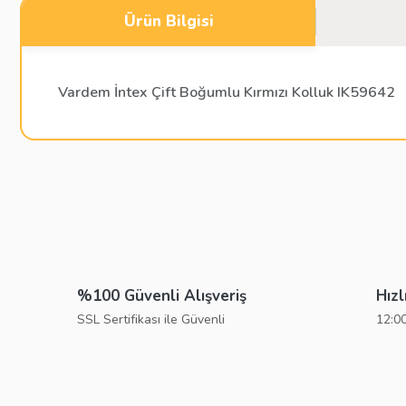
Ürün Bilgisi
Vardem İntex Çift Boğumlu Kırmızı Kolluk IK59642
Bu ürünün fiyat bilgisi, resim, ürün açıklamalarında ve diğer konu
Görüş ve önerileriniz için teşekkür ederiz.
Ürün resmi kalitesiz, bozuk veya görüntülenemiyor.
Ürün açıklamasında eksik bilgiler bulunuyor.
%100 Güvenli Alışveriş
Hızl
Ürün bilgilerinde hatalar bulunuyor.
SSL Sertifikası ile Güvenli
12:00
Ürün fiyatı diğer sitelerden daha pahalı.
Bu ürüne benzer farklı alternatifler olmalı.