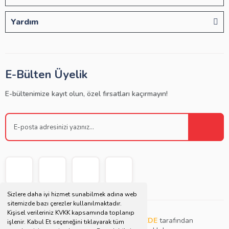
Yardım
E-Bülten Üyelik
E-bültenimize kayıt olun, özel fırsatları kaçırmayın!
Sizlere daha iyi hizmet sunabilmek adına web
sitemizde bazı çerezler kullanılmaktadır.
Kişisel verileriniz KVKK kapsamında toplanıp
Copyright © 2021 | Bu websitesi
Müjdat DEDE
tarafından
işlenir. Kabul Et seçeneğini tıklayarak tüm