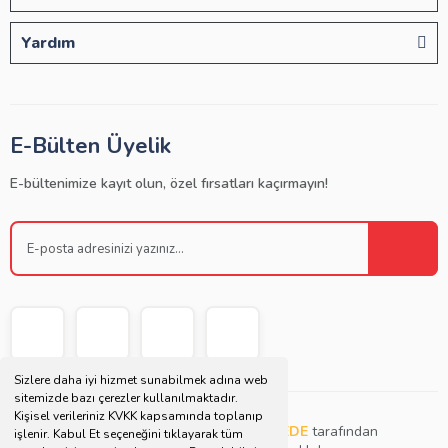
Yardım
E-Bülten Üyelik
E-bültenimize kayıt olun, özel fırsatları kaçırmayın!
Sizlere daha iyi hizmet sunabilmek adına web
sitemizde bazı çerezler kullanılmaktadır.
Kişisel verileriniz KVKK kapsamında toplanıp
Copyright © 2021 | Bu websitesi
Müjdat DEDE
tarafından
işlenir. Kabul Et seçeneğini tıklayarak tüm