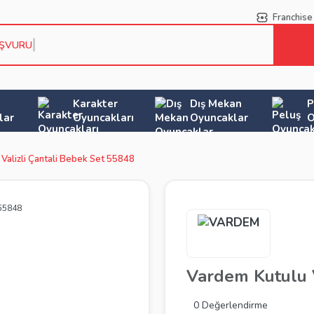
Franchise
AŞVURU KOŞ
Karakter
Dış Mekan
P
lar
Oyuncakları
Oyuncaklar
O
Valizli Çantali Bebek Set 55848
Vardem Kutulu V
0 Değerlendirme