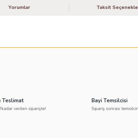
Yorumlar
Taksit Seçenekle
larda yetersiz gördüğünüz noktaları öneri formunu kullanarak tarafımıza ilete
Bu ürüne ilk yorumu siz yapın!
Yorum Yaz
ı Teslimat
Bayi Temsilcisi
’kadar verilen siparişte!
Sipariş sonrası temsilcin