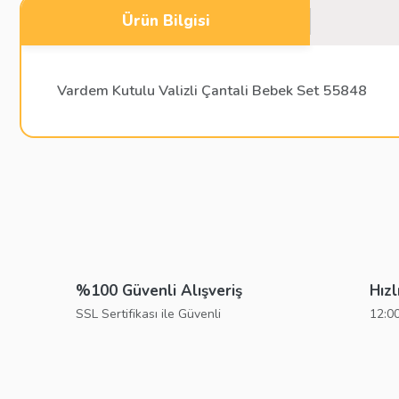
Ürün Bilgisi
Vardem Kutulu Valizli Çantali Bebek Set 55848
Bu ürünün fiyat bilgisi, resim, ürün açıklamalarında ve diğer konu
Görüş ve önerileriniz için teşekkür ederiz.
Ürün resmi kalitesiz, bozuk veya görüntülenemiyor.
Ürün açıklamasında eksik bilgiler bulunuyor.
%100 Güvenli Alışveriş
Hızl
Ürün bilgilerinde hatalar bulunuyor.
SSL Sertifikası ile Güvenli
12:00
Ürün fiyatı diğer sitelerden daha pahalı.
Bu ürüne benzer farklı alternatifler olmalı.