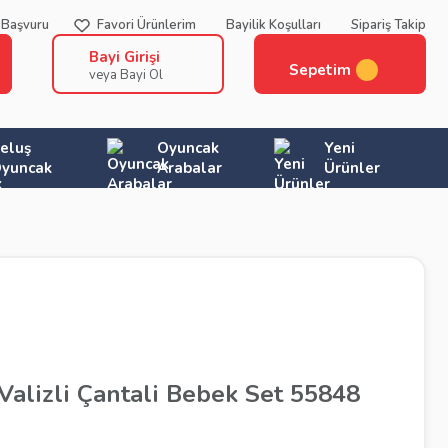
 Başvuru
Favori Ürünlerim
Bayilik Koşulları
Sipariş Takip
Bayi Girişi
Sepetim
veya Bayi Ol
eluş
Oyuncak
Yeni
yuncak
Arabalar
Ürünler
alizli Çantali Bebek Set 55848