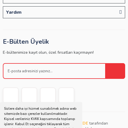
Yardım
E-Bülten Üyelik
E-bültenimize kayıt olun, özel fırsatları kaçırmayın!
Sizlere daha iyi hizmet sunabilmek adına web
sitemizde bazı çerezler kullanılmaktadır.
Kişisel verileriniz KVKK kapsamında toplanıp
Copyright © 2021 | Bu websitesi
Müjdat DEDE
tarafından
işlenir. Kabul Et seçeneğini tıklayarak tüm