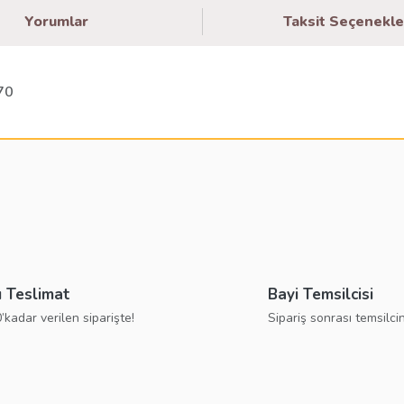
Yorumlar
Taksit Seçenekle
70
larda yetersiz gördüğünüz noktaları öneri formunu kullanarak tarafımıza ilete
Bu ürüne ilk yorumu siz yapın!
Yorum Yaz
ı Teslimat
Bayi Temsilcisi
’kadar verilen siparişte!
Sipariş sonrası temsilcin