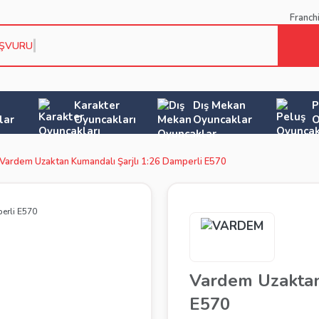
Franch
AŞVURU KOŞU
Karakter
Dış Mekan
P
lar
Oyuncakları
Oyuncaklar
O
Vardem Uzaktan Kumandalı Şarjlı 1:26 Damperli E570
Vardem Uzaktan
E570