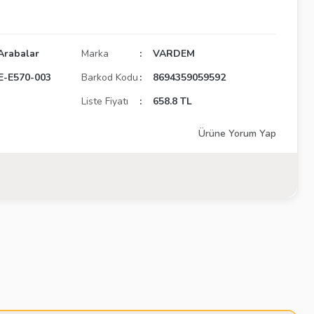
Arabalar
Marka
VARDEM
-E570-003
Barkod Kodu
8694359059592
Liste Fiyatı
658.8 TL
Ürüne Yorum Yap