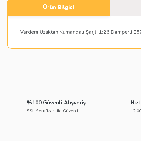
Ürün Bilgisi
Vardem Uzaktan Kumandalı Şarjlı 1:26 Damperli E5
Bu ürünün fiyat bilgisi, resim, ürün açıklamalarında ve diğer konu
Görüş ve önerileriniz için teşekkür ederiz.
Ürün resmi kalitesiz, bozuk veya görüntülenemiyor.
Ürün açıklamasında eksik bilgiler bulunuyor.
%100 Güvenli Alışveriş
Hızl
Ürün bilgilerinde hatalar bulunuyor.
SSL Sertifikası ile Güvenli
12:00
Ürün fiyatı diğer sitelerden daha pahalı.
Bu ürüne benzer farklı alternatifler olmalı.