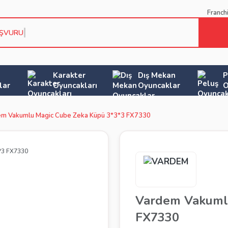
Franch
AŞVURU KOŞ
Karakter
Dış Mekan
P
lar
Oyuncakları
Oyuncaklar
O
em Vakumlu Magic Cube Zeka Küpü 3*3*3 FX7330
Vardem Vakuml
FX7330