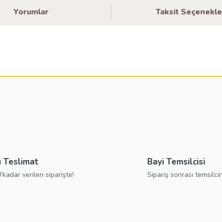
Yorumlar
Taksit Seçenekle
larda yetersiz gördüğünüz noktaları öneri formunu kullanarak tarafımıza ilete
Bu ürüne ilk yorumu siz yapın!
Yorum Yaz
ı Teslimat
Bayi Temsilcisi
’kadar verilen siparişte!
Sipariş sonrası temsilcin