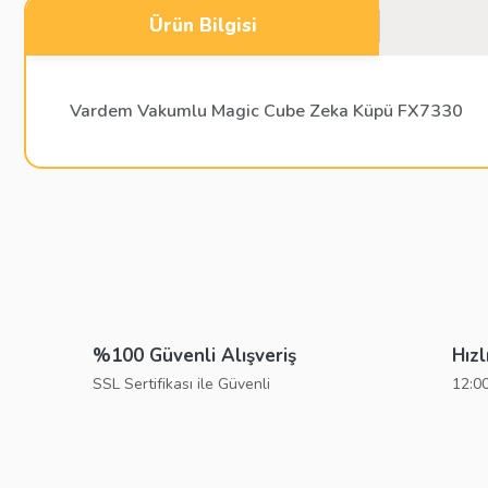
Ürün Bilgisi
Vardem Vakumlu Magic Cube Zeka Küpü FX7330
Bu ürünün fiyat bilgisi, resim, ürün açıklamalarında ve diğer konu
Görüş ve önerileriniz için teşekkür ederiz.
Ürün resmi kalitesiz, bozuk veya görüntülenemiyor.
Ürün açıklamasında eksik bilgiler bulunuyor.
%100 Güvenli Alışveriş
Hızl
Ürün bilgilerinde hatalar bulunuyor.
SSL Sertifikası ile Güvenli
12:00
Ürün fiyatı diğer sitelerden daha pahalı.
Bu ürüne benzer farklı alternatifler olmalı.