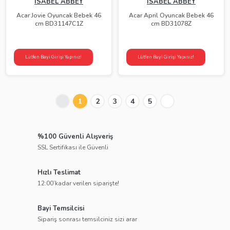
ISABEL ABBEY
ISABEL ABBEY
Acar Jovie Oyuncak Bebek 46
Acar April Oyuncak Bebek 46
cm BD31147C1Z
cm BD31078Z
Lütfen Bayi Girişi Yapınız!
Lütfen Bayi Girişi Yapınız!
1
2
3
4
5
%100 Güvenli Alışveriş
SSL Sertifikası ile Güvenli
Hızlı Teslimat
12:00’kadar verilen siparişte!
Bayi Temsilcisi
Sipariş sonrası temsilciniz sizi arar